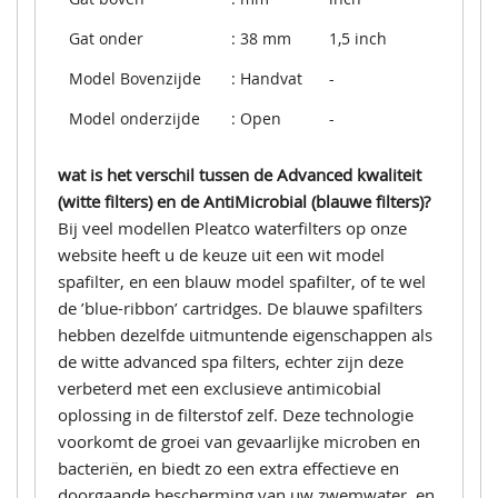
Gat onder
: 38 mm
1,5 inch
Model Bovenzijde
: Handvat
-
Model onderzijde
: Open
-
wat is het verschil tussen de Advanced kwaliteit
(witte filters) en de AntiMicrobial (blauwe filters)?
Bij veel modellen Pleatco waterfilters op onze
website heeft u de keuze uit een wit model
spafilter, en een blauw model spafilter, of te wel
de ’blue-ribbon’ cartridges. De blauwe spafilters
hebben dezelfde uitmuntende eigenschappen als
de witte advanced spa filters, echter zijn deze
verbeterd met een exclusieve antimicobial
oplossing in de filterstof zelf. Deze technologie
voorkomt de groei van gevaarlijke microben en
bacteriën, en biedt zo een extra effectieve en
doorgaande bescherming van uw zwemwater, en