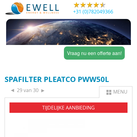
+31 (0)782049366
Vraag nu een offerte aan!
SPAFILTER PLEATCO PWW50L
29 van 30
MENU
TIJDELIJKE AANBIEDING