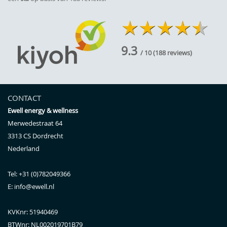
9.3
/ 10
(
188
reviews)
CONTACT
Ewell energy & wellness
Merwedestraat 64
3313 CS
Dordrecht
Nederland
Tel:
+31 (0)782049366
E:
info@ewell.nl
KVKnr: 51940469
BTWnr:
NL002019701B79