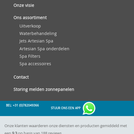
Onze visie
Ons assortiment
Uitverkoop
Waterbehandeling
Jets Artesian Spa
Artesian Spa onderdelen
Spa Filters
Spa accessoires
Contact
Storing melden zonnepanelen
BEL: +31 (0)782049366
STUUR ONS EEN APP
Onze klanten waarderen onze diensten en producten gemiddeld met
een
9.3
op basis van 188 reviews.