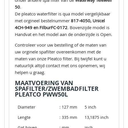
onder andere spa filter van de
Waterway Teleweir
50
.
De pleatco waterfilter is qua model vergelijkbaar
met orgineel bestelnummer
817-4050, Unicel
4CH-949 en FilburFC-0172
. Bovenzijde model is
Handvat en het model aan de onderzijde is Open.
Controleer voor uw bestelling of de maten van
uw orginele spafilter overeenkomen met de
maten van onze Pleatco filter. Bij twijfel kunt u
natuurlijk altijd contact met ons opnemen, wij
helpen u graag.
MAATVOERING VAN
SPAFILTER/ZWEMBADFILTER
PLEATCO PWW50L
Diameter
: 127 mm
5 inch
Lengte
: 335 mm
13,1875 inch
Gat boven
: mm
inch