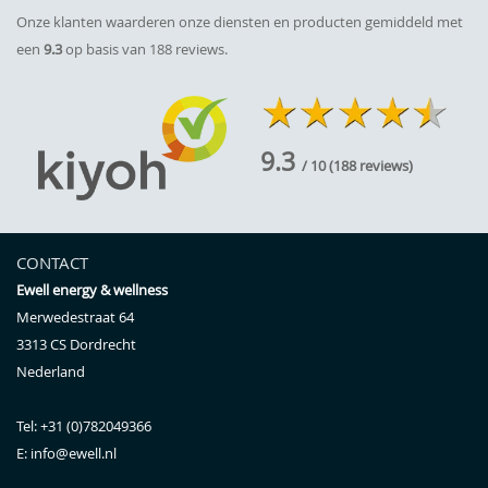
Onze klanten waarderen onze diensten en producten gemiddeld met
een
9.3
op basis van 188 reviews.
9.3
/ 10
(
188
reviews)
CONTACT
Ewell energy & wellness
Merwedestraat 64
3313 CS
Dordrecht
Nederland
Tel:
+31 (0)782049366
E:
info@ewell.nl