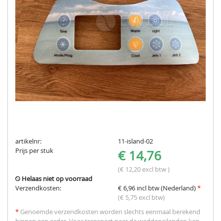
artikelnr:
11-island-02
Prijs per stuk
€ 14,76
(€ 12,20 excl btw )
Helaas niet op voorraad
Verzendkosten:
€ 6,96 incl btw (Nederland)
*
(€ 5,75 excl btw)
*
Genoemde verzendkosten worden slechts eenmaal berekend