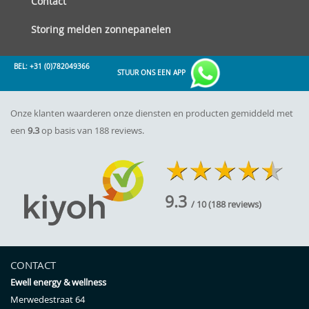
Contact
Storing melden zonnepanelen
BEL: +31 (0)782049366
STUUR ONS EEN APP
Onze klanten waarderen onze diensten en producten gemiddeld met
een
9.3
op basis van 188 reviews.
9.3
/ 10
(
188
reviews)
CONTACT
Ewell energy & wellness
Merwedestraat 64